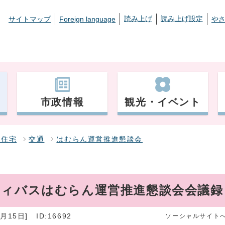
読み上げ
読み上げ設定
サイトマップ
Foreign language
や
市政情報
観光・イベント
・住宅
交通
はむらん運営推進懇談会
ティバスはむらん運営推進懇談会会議録
月15日]
ID:16692
ソーシャルサイト