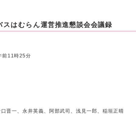
バスはむらん運営推進懇談会会議録
前11時25分
野口晋一、永井英義、阿部武司、浅見一郎、稲垣正晴