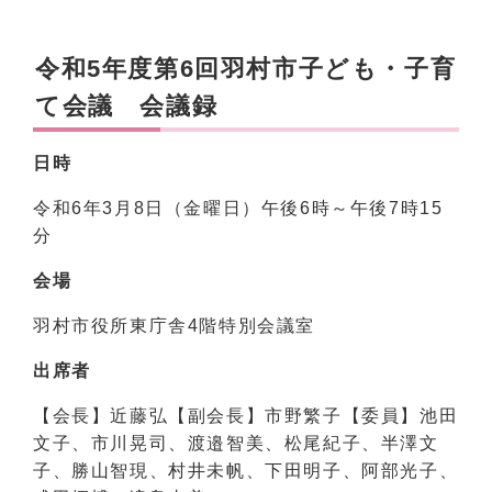
令和5年度第6回羽村市子ども・子育
て会議 会議録
日時
令和6年3月8日（金曜日）午後6時～午後7時15
分
会場
羽村市役所東庁舎4階特別会議室
出席者
【会長】近藤弘【副会長】市野繁子【委員】池田
文子、市川晃司、渡邉智美、松尾紀子、半澤文
子、勝山智現、村井未帆、下田明子、阿部光子、