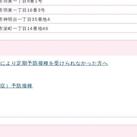
市羽東一丁目8番1号
市羽東一丁目16番3号
市神明台一丁目35番地4
市栄町一丁目14番地46
とにより定期予防接種を受けられなかった方へ
染症）予防接種