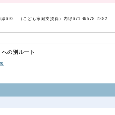
）内線692 （こども家庭支援係）内線671 ☎578-2882
）への別ルート
談