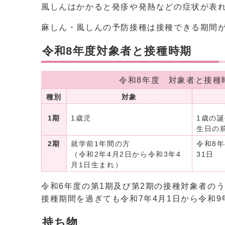
風しんはかかると発疹や発熱などの症状が表
麻しん・風しんの予防接種は接種できる期間
令和8年度対象者と接種時期
令和8年度 対象者と接種
種別
対象
1期
1歳児
1歳の
生日の
2期
就学前1年間の方
令和8年
（令和2年4月2日から令和3年4
31日
月1日生まれ）
令和6年度の第1期及び第2期の接種対象者の
接種期間を過ぎても令和7年4月1日から令和
持ち物