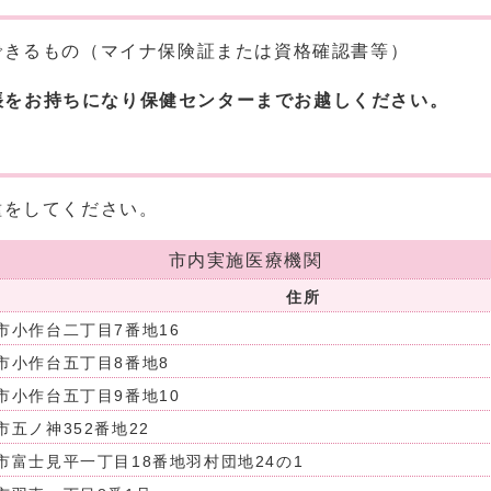
できるもの（マイナ保険証または資格確認書等）
帳をお持ちになり保健センターまでお越しください。
種をしてください。
市内実施医療機関
住所
市小作台二丁目7番地16
市小作台五丁目8番地8
市小作台五丁目9番地10
市五ノ神352番地22
市富士見平一丁目18番地羽村団地24の1