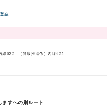
講習会
）
係）内線622 （健康推進係）内線624
施しますへの別ルート