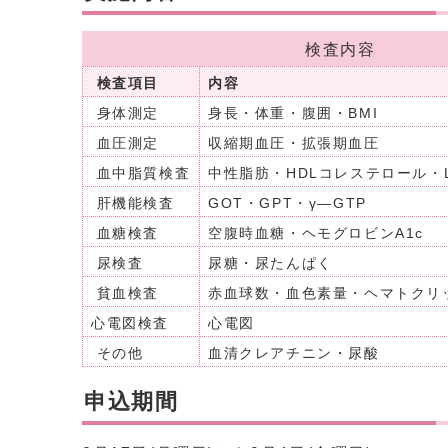
検査内容
検査項目
内容
身体測定
身長・体重・腹囲・BMI
血圧測定
収縮期血圧・拡張期血圧
血中脂質検査
中性脂肪・HDLコレステロール・
肝機能検査
GOT・GPT・γ―GTP
血糖検査
空腹時血糖・ヘモグロビンA1c
尿検査
尿糖・尿たんぱく
貧血検査
赤血球数・血色素量・ヘマトクリ
心電図検査
心電図
その他
血清クレアチニン・尿酸
申込期間