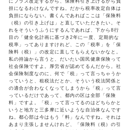
にプラス改定するから、保険料引き上げるから負
担になるわけなんですね。だから税率改定自体は
負担にならない。書くんであればここは「保険料
（税）の引き上げは」と直していただきたい。そ
れをそういうふうにするんであれば、下から8行
目の「健全化計画に基づき2年に一度、定期的な
税率」ってありますけれど、この「税率」を「保
険料（税）」の改定に直してもらえないかなと。
私の持論から言うと、だいたい国民健康保険って
社会保険ですよ。厚労省が認めてるんだから。社
会保険制度なのに、何で「税」って言っちゃうか
っていうと、租税法だとか、そういう税法関係と
の適合が合わなくなってしまうから「税」って言
っているだけであって、都内の区は全部「保険
料」ですよ。「税」って言ってるのはどちらかと
いうと地方と三多摩に近いような自治体なんです
ね。都心部は今はもう「料」なんですね。それは
あまり主張しませんけれど、「保険料（税）の引