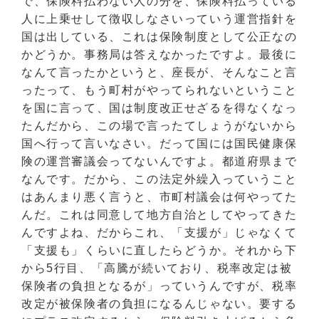
で、保険料払わない人の分を、保険料払っている
人に上乗せして徴収しなさいっていう運営指針を
国は出している、これは保険制度として公正なの
かどうか。事務局は答えなかったですよ。最後に
なんて言ったかというと、座長が、そんなこと言
ったって、もう町村がやってられないということ
を国に言って、国は制度改正せざるを得なくなっ
たんだから、この場で言ったてしょうがないから
国へ行って言いなさい。だって国には国民健康保
険の運営審議会ってないんですよ。都道府県まで
なんです。だから、この法定外繰入っていうこと
はあんまり悪く言うと、市町村議会は何やってた
んだ。これは同意して地方自治としてやってきた
んですよね、だからこれ、「支援が」じゃなくて
「支援も」くらいに直したらどうか。それから下
から5行目、「高騰が続いており、税率改定は被
保険者の負担となるが」っていうんですが、税率
改定が被保険者の負担になるんじゃない。要する