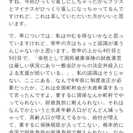
すね、今回ひっくり返しにしちゃったからプラス
とマイナスがひっくり返しになっちゃってるんで
すけれど、これは直していただいた方がいいと思
います。
で、率については、私はやむを得ないかなと思っ
ていますけれど、答申の方はちょっと認識が違う
んじゃないかと思います。答申の上から4行目と
5行目で、「依然として国民健康保険の財政運営
は厳しい状況にあり一般会計からの法定外繰入に
よる支援が続いている。」、私の認識はそうじゃ
ない。ここにある、なんで6年前に制度改正が必
要だったか。これは全国町村会が大政奉還するっ
て言ったんですよ。要するに国保なんか町村でや
ってられない。財政負担に耐えられない。それは
なんでかというと生産年齢人口がどんどん減っち
ゃって、高齢人口が増えてるから、給付が増え
て、要するに保険税収が入ってこない。根本的に
赤字で財政負担が超過負担で耐えられない。だか