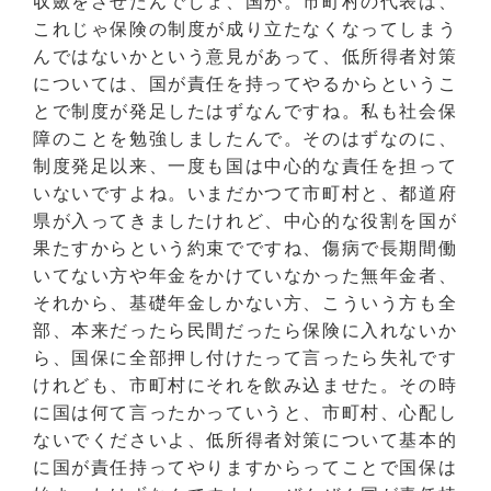
収斂をさせたんでしょ、国が。市町村の代表は、
これじゃ保険の制度が成り立たなくなってしまう
んではないかという意見があって、低所得者対策
については、国が責任を持ってやるからというこ
とで制度が発足したはずなんですね。私も社会保
障のことを勉強しましたんで。そのはずなのに、
制度発足以来、一度も国は中心的な責任を担って
いないですよね。いまだかつて市町村と、都道府
県が入ってきましたけれど、中心的な役割を国が
果たすからという約束でですね、傷病で長期間働
いてない方や年金をかけていなかった無年金者、
それから、基礎年金しかない方、こういう方も全
部、本来だったら民間だったら保険に入れないか
ら、国保に全部押し付けたって言ったら失礼です
けれども、市町村にそれを飲み込ませた。その時
に国は何て言ったかっていうと、市町村、心配し
ないでくださいよ、低所得者対策について基本的
に国が責任持ってやりますからってことで国保は