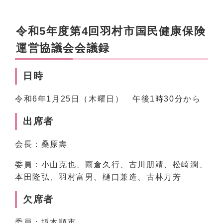
令和5年度第4回羽村市国民健康保険
運営協議会会議録
日時
令和6年1月25日（木曜日） 午後1時30分から
出席者
会長：桑原壽
委員：小山克也、雨倉久行、古川朋靖、松崎潤、
本田隆弘、羽村富男、樋口兼造、古林万芳
欠席者
委員：坂本順市