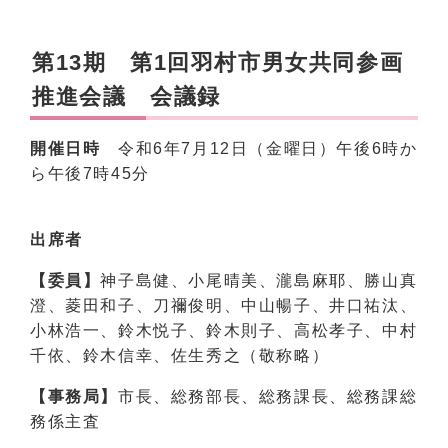
第13期 第1回羽村市男女共同参画
推進会議 会議録
開催日時
令和6年7月12日（金曜日）午後6時か
ら午後7時45分
出席者
【委員】
神子島健、小尾晴美、瀧島麻耶、勝山真
澄、菱田和子、刀禰俊明、中山暢子、井口祐汰、
小林浩一、鈴木悦子、鈴木則子、高松孝子、中村
千依、鈴木信幸、佐生秀之（敬称略）
【事務局】
市長、総務部長、総務課長、総務課総
務係主査