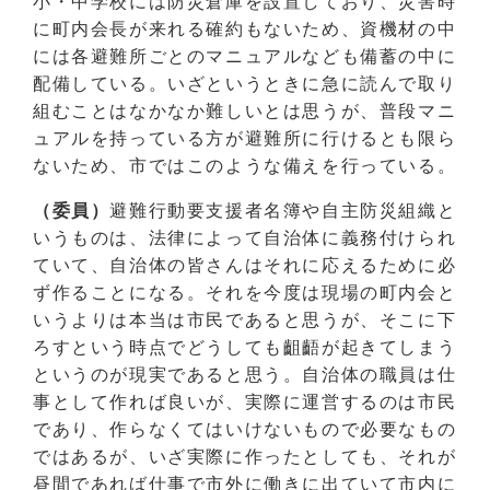
小・中学校には防災倉庫を設置しており、災害時
に町内会長が来れる確約もないため、資機材の中
には各避難所ごとのマニュアルなども備蓄の中に
配備している。いざというときに急に読んで取り
組むことはなかなか難しいとは思うが、普段マニ
ュアルを持っている方が避難所に行けるとも限ら
ないため、市ではこのような備えを行っている。
（委員）
避難行動要支援者名簿や自主防災組織と
いうものは、法律によって自治体に義務付けられ
ていて、自治体の皆さんはそれに応えるために必
ず作ることになる。それを今度は現場の町内会と
いうよりは本当は市民であると思うが、そこに下
ろすという時点でどうしても齟齬が起きてしまう
というのが現実であると思う。自治体の職員は仕
事として作れば良いが、実際に運営するのは市民
であり、作らなくてはいけないもので必要なもの
ではあるが、いざ実際に作ったとしても、それが
昼間であれば仕事で市外に働きに出ていて市内に