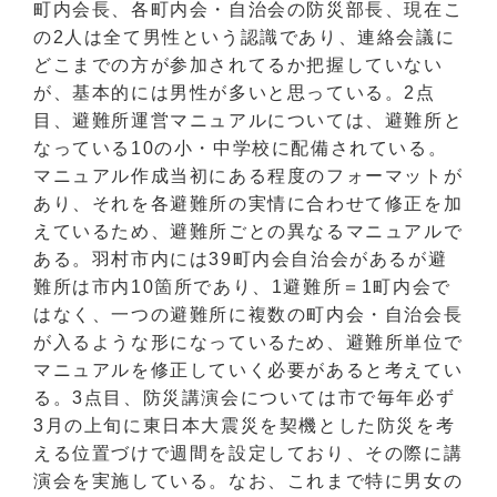
町内会長、各町内会・自治会の防災部長、現在こ
の2人は全て男性という認識であり、連絡会議に
どこまでの方が参加されてるか把握していない
が、基本的には男性が多いと思っている。2点
目、避難所運営マニュアルについては、避難所と
なっている10の小・中学校に配備されている。
マニュアル作成当初にある程度のフォーマットが
あり、それを各避難所の実情に合わせて修正を加
えているため、避難所ごとの異なるマニュアルで
ある。羽村市内には39町内会自治会があるが避
難所は市内10箇所であり、1避難所＝1町内会で
はなく、一つの避難所に複数の町内会・自治会長
が入るような形になっているため、避難所単位で
マニュアルを修正していく必要があると考えてい
る。3点目、防災講演会については市で毎年必ず
3月の上旬に東日本大震災を契機とした防災を考
える位置づけで週間を設定しており、その際に講
演会を実施している。なお、これまで特に男女の