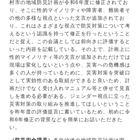
村市の地域防災計画が令和6年度に修正されてお
り、そこに性的マイノリティや障害者、難病者そ
の他の多様な視点といった文言が追加されてお
り、これはさまざまな視点で防災対策について考
えるという認識を持って修正を行ったということ
だと捉え、この会議としては前向きに評価すると
いった内容を記載している。その上で、計画上に
性的マイノリティ等の文言が追加されただけでは
現場は変化しないという点や、災害への危機感は
多くの人が持っているために、災害対策を突破口
として実効性のある取組ができると良いため、計
画だけでなく受け入れマニュアル等と併せて見直
しを進める必要がある。ジェンダー視点に立った
災害対策の取り組みを推進してほしいということ
を昨年度の評価提言に書いているため、初めに令
和6年修正の背景などを簡単にお話いただきた
い。