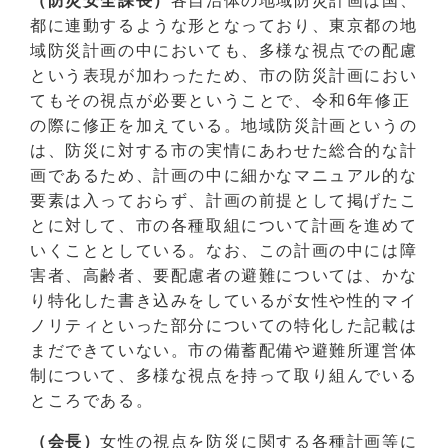
（防災安全課長）
各自治体の地域防災計画は国、
都に連動するような形となっており、東京都の地
域防災計画の中においても、多様な視点での配慮
という表現が加わったため、市の防災計画におい
てもその視点が必要ということで、令和6年修正
の際に修正を加えている。地域防災計画というの
は、防災に対する市の実情にあわせた総合的な計
画であるため、計画の中に細かなマニュアル的な
要素は入っておらず、計画の前提として掲げたこ
とに対して、市の各種取組について計画を進めて
いくこととしている。なお、この計画の中には障
害者、高齢者、要配慮者の避難については、かな
り特化した書き込みをしているが女性や性的マイ
ノリティといった部分についての特化した記載は
まだできていない。市の備蓄配備や避難所運営体
制について、多様な視点を持って取り組んでいる
ところである。
（会長）
女性の視点を防災に関する各種計画等に