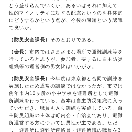
どう盛り込んでいくか、あるいはそれに加えて、
性的マイノリティに対する配慮というのを具体的
にどうするかという点が、今後の課題という認識
で良いか。
（防災安全課長）
そのとおりである。
（会長）
市内ではさまざまな場所で避難訓練等を
行っていると思うが、参加者、要するに自主防災
組織等の運営側の男女比はいかがか。
（防災安全課長）
今年度は東京都と合同で訓練を
実施したため通常の訓練ではなかったが、市では
例年市内10ヶ所の小中学校を避難所として避難
所訓練を行っている。基本は自主防災組織に入っ
ていただき、職員も入り訓練を実施している。自
主防災組織の主体は町内会・自治会であり、避難
所運営する方については男性が主である。ただ
し、避難所に避難所連絡員・避難所班の職員を3