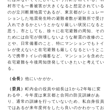
村市でも一番被害が大きくなると想定されている
のが立川断層地震であるが、東京都がシミュレー
ションした地震発生時の避難者数が避難所で受け
入れできるかというとかなり厳しい状況になると
思う。市としても、徐々に在宅避難の周知、その
ためには自宅が倒壊しないような耐震の改修のこ
とや、日常備蓄のこと、特にマンションでもトイ
レが使えないと在宅避難も厳しくなるというとこ
ろで携帯トイレの備蓄など、マンションを含めた
在宅避難を今後周知啓発していきたいと考えてい
る。
（会長）
他にいかがか。
（委員）
町内会の役員や組長は1から2年毎に変
わる中、今年度は東京都と合同の防災訓練があ
り、通常の訓練を行っていないため、私自身役員
ではあるが来年度何をしたら良いのかわかってお