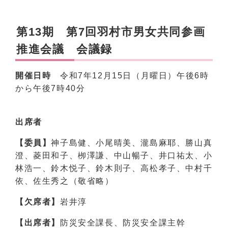
第13期 第7回羽村市男女共同参画
推進会議 会議録
開催日時
令和7年12月15日（月曜日）午後6時
から午後7時40分
出席者
【委員】
神子島健、小尾晴美、瀧島麻耶、勝山真
澄、菱田和子、栁澤謙、中山暢子、井口祐太、小
林浩一、鈴木悦子、鈴木則子、高松孝子、中村千
依、佐生秀之（敬省略）
【欠席者】
岩井淳
【出席者】
防災安全課長、防災安全課主幹