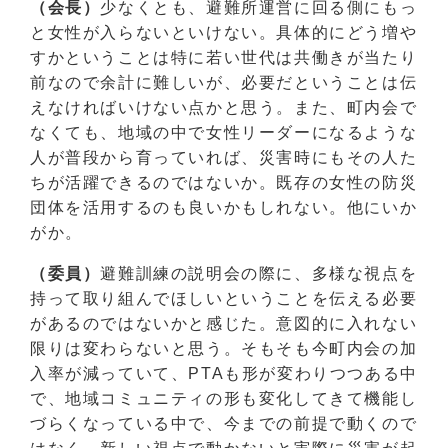
（会長）
少なくとも、避難所運営に回る側にもっ
と女性が入らないといけない。具体的にどう増や
すかということは特に若い世代は共働きが当たり
前なので余計に難しいが、必要だということは伝
えなければいけない点かと思う。また、町内会で
なくても、地域の中で女性リーダーになるような
人が普段から育っていれば、災害時にもその人た
ちが活躍できるのではないか。既存の女性の防災
団体を活用するのも良いかもしれない。他にいか
がか。
（委員）
避難訓練の説明会の際に、多様な視点を
持って取り組んでほしいということを伝える必要
があるのではないかと感じた。意図的に入れない
限りは変わらないと思う。そもそも今町内会の加
入率が減っていて、PTAも形が変わりつつある中
で、地域コミュニティの形も変化してきて機能し
づらくなっている中で、今までの前提で動くので