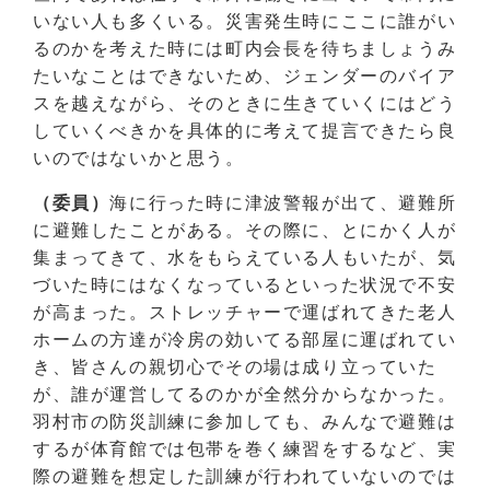
いない人も多くいる。災害発生時にここに誰がい
るのかを考えた時には町内会長を待ちましょうみ
たいなことはできないため、ジェンダーのバイア
スを越えながら、そのときに生きていくにはどう
していくべきかを具体的に考えて提言できたら良
いのではないかと思う。
（委員）
海に行った時に津波警報が出て、避難所
に避難したことがある。その際に、とにかく人が
集まってきて、水をもらえている人もいたが、気
づいた時にはなくなっているといった状況で不安
が高まった。ストレッチャーで運ばれてきた老人
ホームの方達が冷房の効いてる部屋に運ばれてい
き、皆さんの親切心でその場は成り立っていた
が、誰が運営してるのかが全然分からなかった。
羽村市の防災訓練に参加しても、みんなで避難は
するが体育館では包帯を巻く練習をするなど、実
際の避難を想定した訓練が行われていないのでは