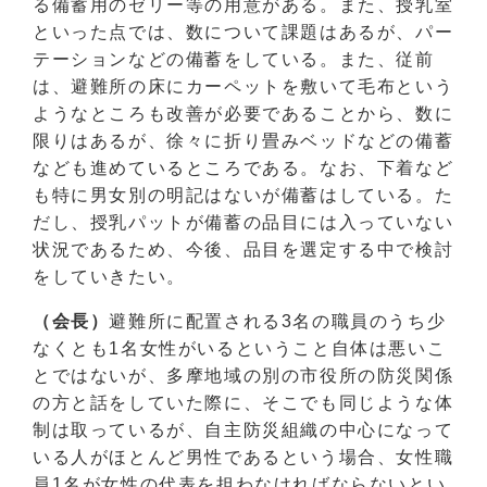
る備蓄用のゼリー等の用意がある。また、授乳室
といった点では、数について課題はあるが、パー
テーションなどの備蓄をしている。また、従前
は、避難所の床にカーペットを敷いて毛布という
ようなところも改善が必要であることから、数に
限りはあるが、徐々に折り畳みベッドなどの備蓄
なども進めているところである。なお、下着など
も特に男女別の明記はないが備蓄はしている。た
だし、授乳パットが備蓄の品目には入っていない
状況であるため、今後、品目を選定する中で検討
をしていきたい。
（会長）
避難所に配置される3名の職員のうち少
なくとも1名女性がいるということ自体は悪いこ
とではないが、多摩地域の別の市役所の防災関係
の方と話をしていた際に、そこでも同じような体
制は取っているが、自主防災組織の中心になって
いる人がほとんど男性であるという場合、女性職
員1名が女性の代表を担わなければならないとい