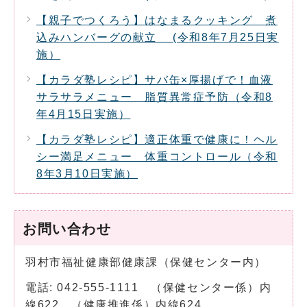
【親子でつくろう】はなまるクッキング 煮
込みハンバーグの献立 (令和8年7月25日実
施）
【カラダ塾レシピ】サバ缶×厚揚げで！血液
サラサラメニュー 脂質異常症予防（令和8
年4月15日実施）
【カラダ塾レシピ】適正体重で健康に！ヘル
シー満足メニュー 体重コントロール（令和
8年3月10日実施）
お問い合わせ
羽村市福祉健康部健康課（保健センター内）
電話: 042-555-1111 （保健センター係）内
線622 （健康推進係）内線624