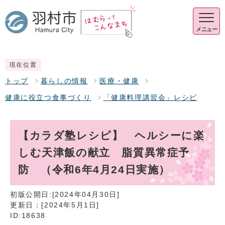
メニュー
現在位置
トップ
暮らしの情報
医療・健康
健康に役立つ食事づくり
「健康料理講習会」レシピ
【カラダ塾レシピ】 ヘルシーに楽
しむ天津飯の献立 脂質異常症予
防 （令和6年4月24日実施）
初版公開日:[2024年04月30日]
更新日：[2024年5月1日]
ID:18638