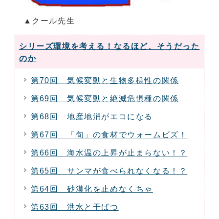
▲クール先生
シリーズ環境を考える！なるほど、そうだった
のか
第70回 気候変動と生物多様性の関係
第69回 気候変動と絶滅危惧種の関係
第68回 地産地消がエコになる
第67回 「旬」の食材でウォームビズ！
第66回 海水温の上昇が止まらない！？
第65回 サンマが食べられなくなる！？
第64回 砂漠化を止めなくちゃ
第63回 洪水と干ばつ