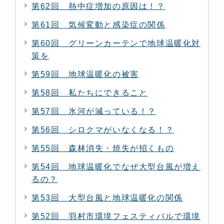
第62回 熱中症増加の原因は！？
第61回 気候変動と感染症の関係
第60回 グリーンカーテンで地球温暖化対
策を
第59回 地球温暖化の被害
第58回 私たちにできること
第57回 氷河が減っている！？
第56回 シロクマがいなくなる！？
第55回 森林消失・焼失が招くもの
第54回 地球温暖化でなぜ大型台風が増え
るの？
第53回 大型台風と地球温暖化の関係
第52回 羽村市環境フェスティバルで環境