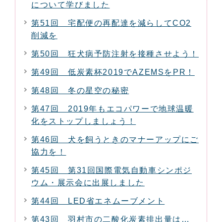
について学びました
第51回 宅配便の再配達を減らしてCO2
削減を
第50回 狂犬病予防注射を接種させよう！
第49回 低炭素杯2019でAZEMSをPR！
第48回 冬の星空の秘密
第47回 2019年もエコパワーで地球温暖
化をストップしましょう！
第46回 犬を飼うときのマナーアップにご
協力を！
第45回 第31回国際電気自動車シンポジ
ウム・展示会に出展しました
第44回 LED省エネムーブメント
第43回 羽村市の二酸化炭素排出量は…