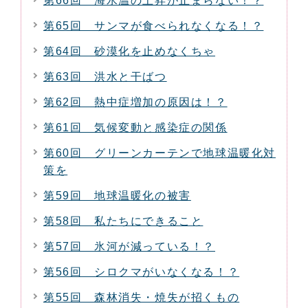
第66回 海水温の上昇が止まらない！？
第65回 サンマが食べられなくなる！？
第64回 砂漠化を止めなくちゃ
第63回 洪水と干ばつ
第62回 熱中症増加の原因は！？
第61回 気候変動と感染症の関係
第60回 グリーンカーテンで地球温暖化対
策を
第59回 地球温暖化の被害
第58回 私たちにできること
第57回 氷河が減っている！？
第56回 シロクマがいなくなる！？
第55回 森林消失・焼失が招くもの