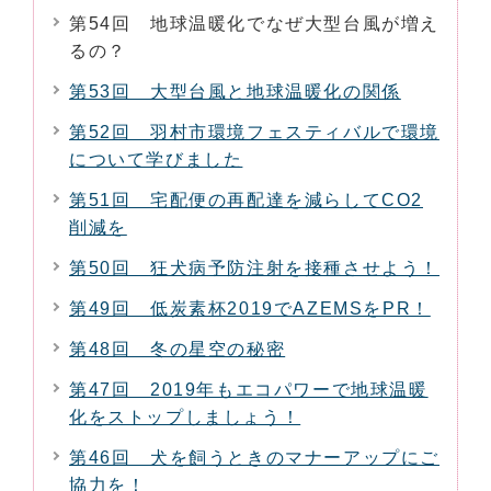
第54回 地球温暖化でなぜ大型台風が増え
るの？
第53回 大型台風と地球温暖化の関係
第52回 羽村市環境フェスティバルで環境
について学びました
第51回 宅配便の再配達を減らしてCO2
削減を
第50回 狂犬病予防注射を接種させよう！
第49回 低炭素杯2019でAZEMSをPR！
第48回 冬の星空の秘密
第47回 2019年もエコパワーで地球温暖
化をストップしましょう！
第46回 犬を飼うときのマナーアップにご
協力を！