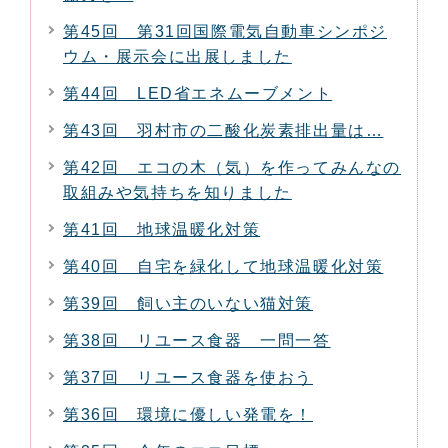
第45回 第31回国際電気自動車シンポジ
ウム・展示会に出展しました
第44回 LED省エネムーブメント
第43回 羽村市の二酸化炭素排出量は…
第42回 エコの木（気）を作ってみんなの
取組みや気持ちを知りました
第41回 地球温暖化対策
第40回 自宅を緑化して地球温暖化対策
第39回 飼い主のいない猫対策
第38回 リユース食器 一問一答
第37回 リユース食器を使おう
第36回 環境に優しい発電を！