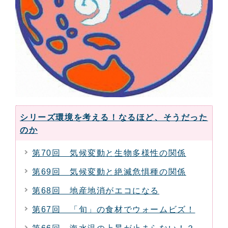
シリーズ環境を考える！なるほど、そうだった
のか
第70回 気候変動と生物多様性の関係
第69回 気候変動と絶滅危惧種の関係
第68回 地産地消がエコになる
第67回 「旬」の食材でウォームビズ！